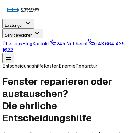
Leistungen
Serviceregionen
Über uns
Blog
Kontakt
24h Notdienst
+43 664 435
1622
Entscheidungshilfe
Kosten
Energie
Reparatur
Fenster reparieren oder
austauschen?
Die ehrliche
Entscheidungshilfe