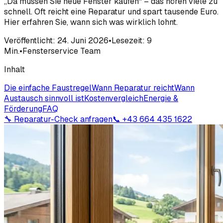
„Da müssen Sie neue Fenster kaufen“ – das hören viele zu
schnell. Oft reicht eine Reparatur und spart tausende Euro.
Hier erfahren Sie, wann sich was wirklich lohnt.
Veröffentlicht: 24. Juni 2026
•
Lesezeit: 9
Min.
•
Fensterservice Team
Inhalt
Die einfache Faustregel
Wann Reparatur reicht
Wann
Austausch sinnvoll ist
Kostenvergleich
Energie &
Förderung
FAQ
🔧 Reparatur-Check anfragen
📞 +43 664 435 1622